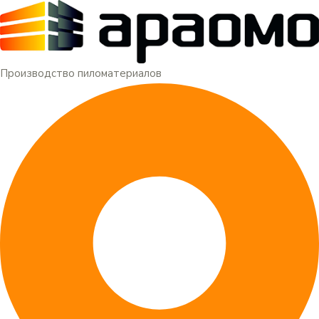
Меню
Перейти
к
содержимому
Производство пиломатериалов