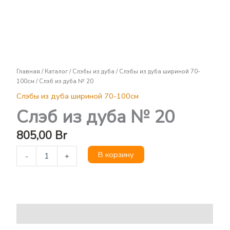
Слэб
из
дуба
№
20
Главная
/
Каталог
/
Слэбы из дуба
/
Слэбы из дуба шириной 70-
100см
/ Слэб из дуба № 20
Слэбы из дуба шириной 70-100см
Слэб из дуба № 20
805,00
Br
В корзину
-
+
Описание