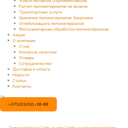
Услуги лесовоза (сортиментовоза)
Расчет пиломатериалов на кровлю
Транспортные услуги
Хранение пиломатериалов Заказчика
Огнебиозащита пиломатериалов
Фитосанитарная обработка пиломатериалов
Акции
О компании
О нас
Контроль качества
Отзывы
Сотрудничество
Доставка и оплата
Новости
Статьи
Контакты
+375(33)301-38-88
Количество
товара
Слэб
из
Главная
/
Каталог
/
Слэбы из дуба
/
Слэбы из дуба шириной более