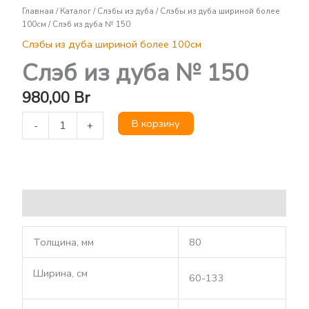
Слэб
Главная
/
Каталог
/
Слэбы из дуба
/
Слэбы из дуба шириной более
из
100см
/ Слэб из дуба № 150
дуба
№
Слэбы из дуба шириной более 100см
150
Слэб из дуба № 150
980,00
Br
В корзину
-
+
Описание
Толщина, мм
80
Ширина, см
60-133