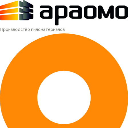
Меню
Перейти
к
содержимому
Производство пиломатериалов