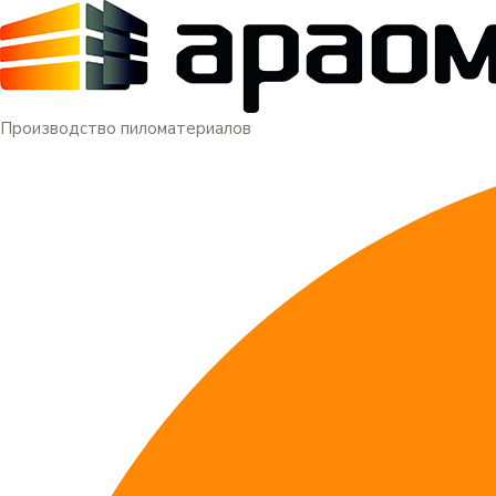
Меню
Перейти
к
содержимому
Производство пиломатериалов