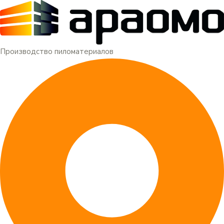
Меню
Перейти
к
содержимому
Производство пиломатериалов