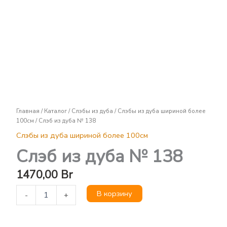
Слэб
из
дуба
№
138
Главная
/
Каталог
/
Слэбы из дуба
/
Слэбы из дуба шириной более
100см
/ Слэб из дуба № 138
Слэбы из дуба шириной более 100см
Слэб из дуба № 138
1470,00
Br
В корзину
-
+