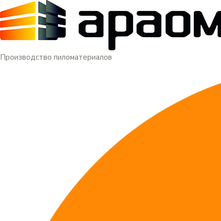
Меню
Перейти
к
содержимому
Производство пиломатериалов