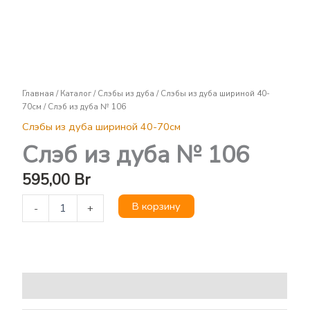
Слэб
из
дуба
№
106
Главная
/
Каталог
/
Слэбы из дуба
/
Слэбы из дуба шириной 40-
70см
/ Слэб из дуба № 106
Слэбы из дуба шириной 40-70см
Слэб из дуба № 106
595,00
Br
В корзину
-
+
Описание