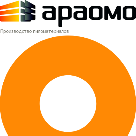
Меню
Перейти
к
содержимому
Производство пиломатериалов