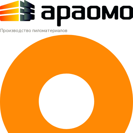
Меню
Перейти
к
содержимому
Производство пиломатериалов