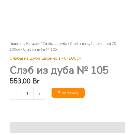
Слэб
из
дуба
№
105
Главная
/
Каталог
/
Слэбы из дуба
/
Слэбы из дуба шириной 70-
100см
/ Слэб из дуба № 105
Слэбы из дуба шириной 70-100см
Слэб из дуба № 105
553,00
Br
В корзину
-
+
Описание