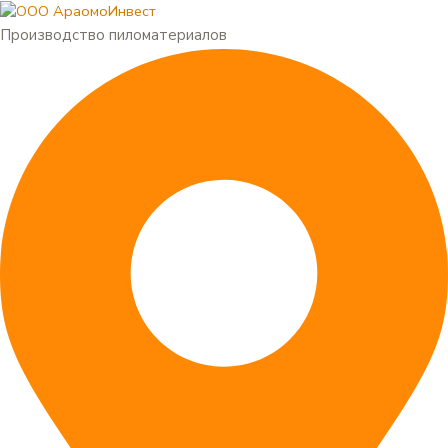
Меню
Перейти
к
Производство пиломатериалов
содержимому