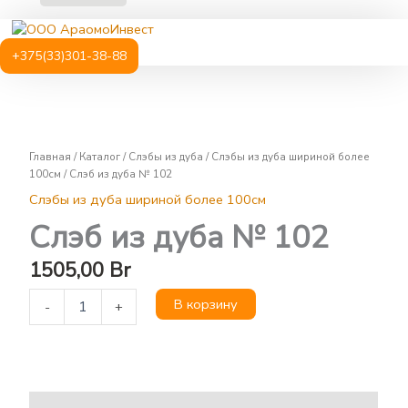
+375(33)301-38-88
Количество
товара
Слэб
Главная
/
Каталог
/
Слэбы из дуба
/
Слэбы из дуба шириной более
из
100см
/ Слэб из дуба № 102
дуба
№
Слэбы из дуба шириной более 100см
102
Слэб из дуба № 102
1505,00
Br
В корзину
-
+