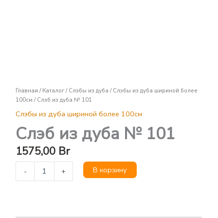
Слэб
из
дуба
№
101
Главная
/
Каталог
/
Слэбы из дуба
/
Слэбы из дуба шириной более
100см
/ Слэб из дуба № 101
Слэбы из дуба шириной более 100см
Слэб из дуба № 101
1575,00
Br
В корзину
-
+