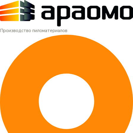
Меню
Перейти
к
содержимому
Производство пиломатериалов