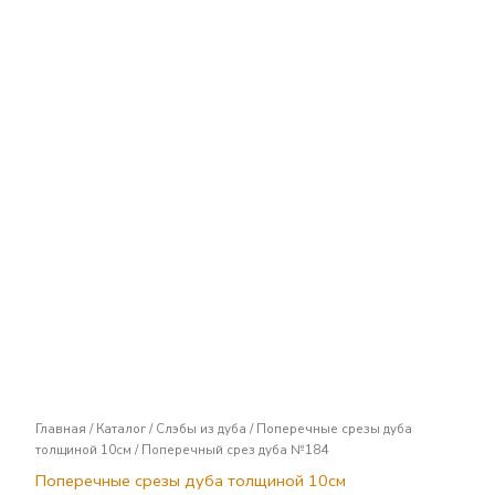
Поперечный
срез
дуба
№184
Главная
/
Каталог
/
Слэбы из дуба
/
Поперечные срезы дуба
толщиной 10см
/ Поперечный срез дуба №184
Поперечные срезы дуба толщиной 10см