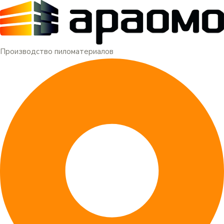
Меню
Перейти
к
содержимому
Производство пиломатериалов