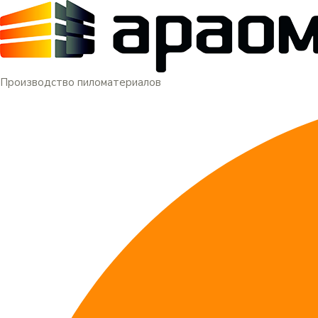
Меню
Перейти
к
содержимому
Производство пиломатериалов