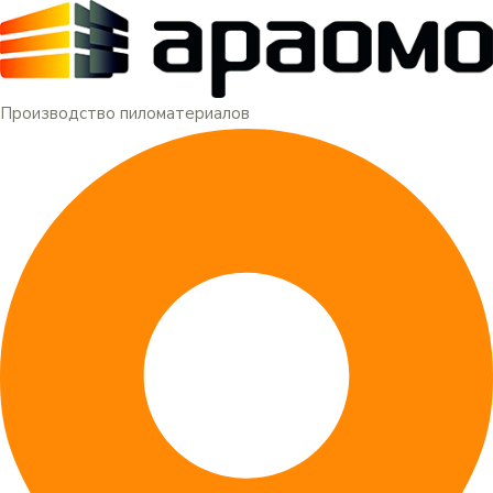
Меню
Перейти
к
содержимому
Производство пиломатериалов