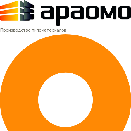
Меню
Перейти
к
содержимому
Производство пиломатериалов