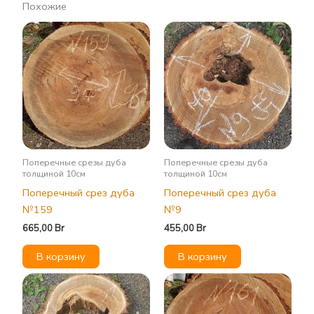
Похожие
Поперечные срезы дуба
Поперечные срезы дуба
толщиной 10см
толщиной 10см
Поперечный срез дуба
Поперечный срез дуба
№159
№9
665,00
Br
455,00
Br
В корзину
В корзину