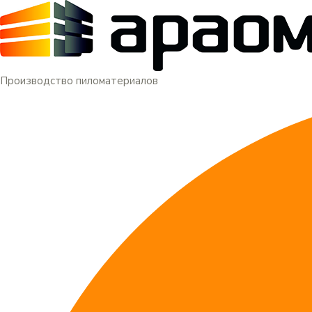
Меню
Перейти
к
содержимому
Производство пиломатериалов