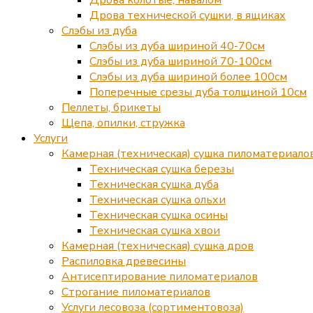
Дрова технической сушки, в ящиках
Слэбы из дуба
Слэбы из дуба шириной 40-70см
Слэбы из дуба шириной 70-100см
Слэбы из дуба шириной более 100см
Поперечные срезы дуба толщиной 10см
Пеллеты, брикеты
Щепа, опилки, стружка
Услуги
Камерная (техническая) сушка пиломатериало
Техническая сушка березы
Техническая сушка дуба
Техническая сушка ольхи
Техническая сушка осины
Техническая сушка хвои
Камерная (техническая) сушка дров
Распиловка древесины
Антисептирование пиломатериалов
Строгание пиломатериалов
Услуги лесовоза (сортиментовоза)