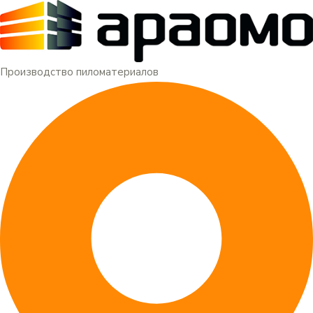
Меню
Перейти
к
содержимому
Производство пиломатериалов