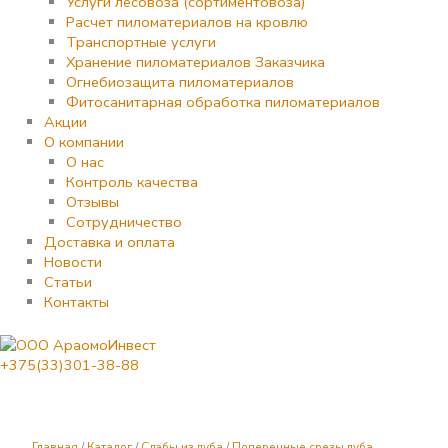
Услуги лесовоза (сортиментовоза)
Расчет пиломатериалов на кровлю
Транспортные услуги
Хранение пиломатериалов Заказчика
Огнебиозащита пиломатериалов
Фитосанитарная обработка пиломатериалов
Акции
О компании
О нас
Контроль качества
Отзывы
Сотрудничество
Доставка и оплата
Новости
Статьи
Контакты
+375(33)301-38-88
Количество
товара
Поперечный
срез
Главная
/
Каталог
/
Слэбы из дуба
/
Поперечные срезы дуба