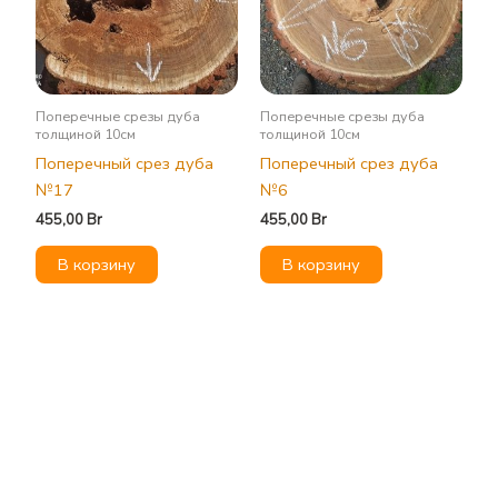
Поперечные срезы дуба
Поперечные срезы дуба
толщиной 10см
толщиной 10см
Поперечный срез дуба
Поперечный срез дуба
№17
№6
455,00
Br
455,00
Br
В корзину
В корзину