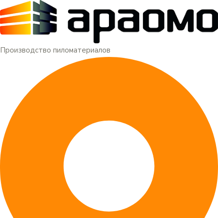
Меню
Перейти
к
содержимому
Производство пиломатериалов