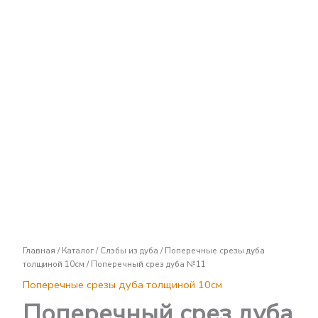
Поперечный
срез
дуба
№11
Главная
/
Каталог
/
Слэбы из дуба
/
Поперечные срезы дуба
толщиной 10см
/ Поперечный срез дуба №11
Поперечные срезы дуба толщиной 10см
Поперечный срез дуба