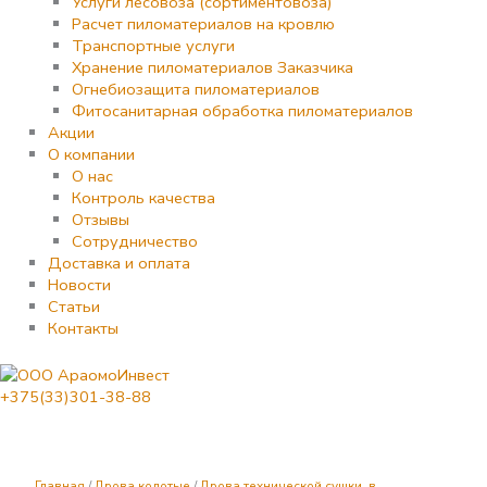
Услуги лесовоза (сортиментовоза)
Расчет пиломатериалов на кровлю
Транспортные услуги
Хранение пиломатериалов Заказчика
Огнебиозащита пиломатериалов
Фитосанитарная обработка пиломатериалов
Акции
О компании
О нас
Контроль качества
Отзывы
Сотрудничество
Доставка и оплата
Новости
Статьи
Контакты
+375(33)301-38-88
Количество
товара
Дрова
березовые
Главная
/
Дрова колотые
/
Дрова технической сушки, в