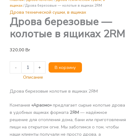
-
ящиках
/ Дрова березовые — колотые в ящиках 2RM
колотые
Дрова технической сушки, в ящиках
в
Дрова березовые —
ящиках
2RM
колотые в ящиках 2RM
320,00
Br
-
+
В корзину
Описание
Дрова березовые колотые в ящиках 2RM
Компания
«Араомо»
предлагает сырые колотые дрова
в удобных ящиках формата
2RM
— надёжное
решение для отопления дома, бани или приготовления
пищи на открытом огне. Мы заботимся о том, чтобы
наши клиенты получали не просто дрова, а