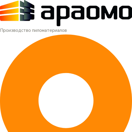
Меню
Перейти
к
содержимому
Производство пиломатериалов