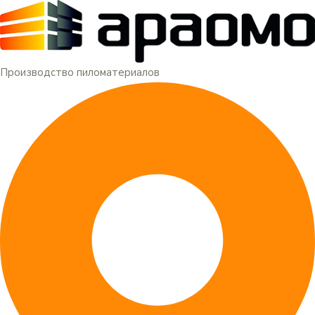
Меню
Перейти
к
содержимому
Производство пиломатериалов